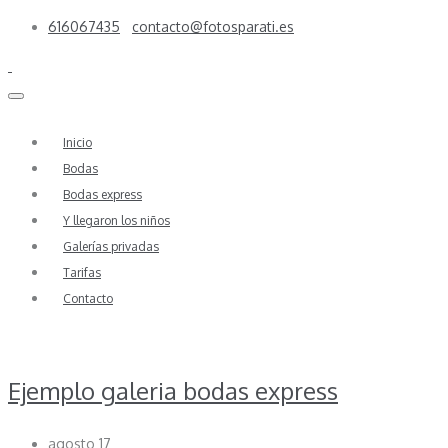
616067435
contacto@fotosparati.es
Inicio
Bodas
Bodas express
Y llegaron los niños
Galerías privadas
Tarifas
Contacto
Ejemplo galeria bodas express
agosto 17